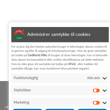
Administrer samtykke til cookies
Suscribirse al boletín
For at give dig den bedste oplevelse bruger vi teknologier såsom cookies til
at gemme og/eller få adgang til enhedsoplysninger. Hvis du giver samtykke
Godkend Alle
(at trykke på
) til brugen af disse teknologier, kan vi behandle
Jeg har læst og accepterer vilkårene for behandling af
data såsom browseradfærd eller unikke identifikatorer på dette websted.
personoplysninger i
privatlivpolitik
Afvis
Hvis du ikke giver dit samtykke (at trykke på
) eller trækker dit
samtykke tilbage, kan visse funktioner blive påvirket negativt.
KONTAKT
Funktionsdygtig
Altid aktiv
FLEX TRIM A/S
Statistikker
Hedeparken 3
Glyngøre
7870 Roslev
Marketing
+45 96 76 01 28
Política de cookies
Política de privacidad